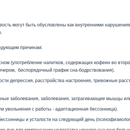
вость могут быть обусловлены как внутренними нарушениям
.
ледующим причинам:
ном (употребление напитков, содержащих кофеин во второ
чером, беспорядочный график сна-бодрствования).
ости депрессия, расстройства настроения, тревожные расст
чные заболевания, заболевания, затрагивающие мышцы или 
ли увольнения с работы - адаптационная бессонница).
бессонницы и усталости на следующий день (психофизиолог
ие дня для компенсации недостатка ночного сна еще больш