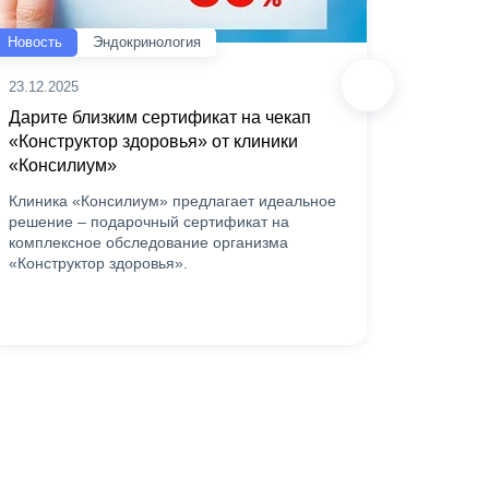
Новость
Эндокринология
Новость
23.12.2025
20.06.20
Дарите близким сертификат на чекап
Скидка
«Конструктор здоровья» от клиники
«Консил
«Консилиум»
лаборат
в рамка
Клиника «Консилиум» предлагает идеальное
пациент
решение – подарочный сертификат на
анализы
комплексное обследование организма
«Конструктор здоровья».