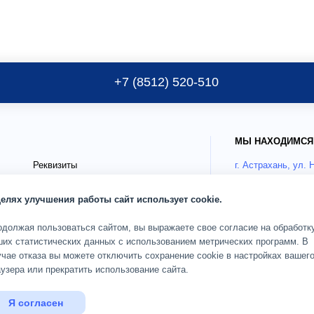
+7 (8512) 520-510
МЫ НАХОДИМСЯ
Реквизиты
г. Астрахань, ул. 
Публичные документы
Как добрать
целях улучшения работы сайт использует cookie.
Блог
го
Страховые партнёры ДМС
РЕЖИМ РАБОТЫ
одолжая пользоваться сайтом, вы выражаете свое согласие на обработк
ших статистических данных с использованием метрических программ. В
О клинике
Пн-Сб 08:00-20:00;
чае отказа вы можете отключить сохранение cookie в настройках вашег
узера или прекратить использование сайта.
ОГРН 1093017002583
дящих
Карта сайта
Я согласен
© 2010 — 2026 Кли