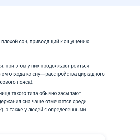
 плохой сон, приводящий к ощущению
ся, при этом у них продолжают роиться
енем отхода ко сну—расстройства циркадного
сового пояса).
ннице такого типа обычно засыпают
ддержания сна чаще отмечается среди
), а также у людей с определенными