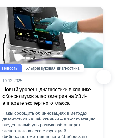
Новость
Ультразвуковая диагностика
Новость
19.12.2025
20.06.20
Новый уровень диагностики в клинике
Скидка
«Консилиум»: эластометрия на УЗИ-
«Консил
аппарате экспертного класса
лаборат
в рамка
Рады сообщить об инновациях в методах
пациент
диагностики нашей клиники – в эксплуатацию
анализы
введен новый ультразвуковой аппарат
экспертного класса с функцией
фиброэластометрии печени (фиброскан).