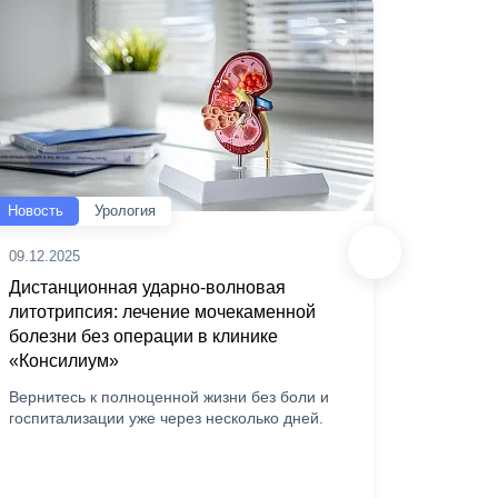
Новость
Урология
Новость
09.12.2025
20.06.20
Дистанционная ударно-волновая
Скидка
литотрипсия: лечение мочекаменной
«Консил
болезни без операции в клинике
лаборат
«Консилиум»
в рамка
пациент
Вернитесь к полноценной жизни без боли и
анализы
госпитализации уже через несколько дней.