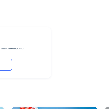
ерматовенеролог