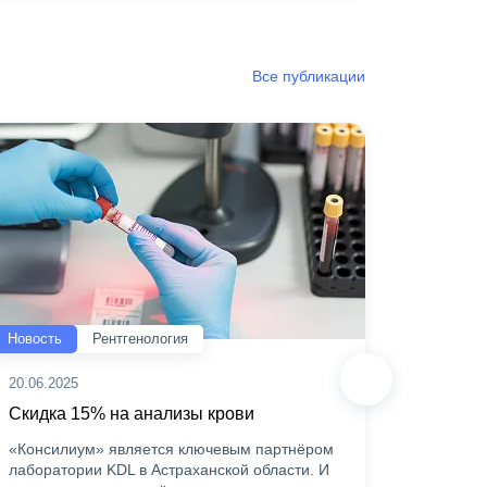
Все публикации
Новость
Рентгенология
Статья
20.06.2025
12.05.20
Скидка 15% на анализы крови
«Конст
пациен
«Консилиум» является ключевым партнёром
о себе
лаборатории KDL в Астраханской области. И