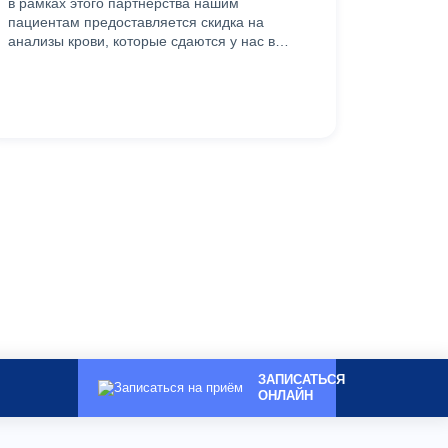
в рамках этого партнёрства нашим
Мы рады
пациентам предоставляется скидка на
работы 
анализы крови, которые сдаются у нас в…
програм
«Констр
ЗАПИСАТЬСЯ
ОНЛАЙН