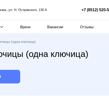
+7 (8512) 520-
ахань, ул. Н. Островского, 130 А
Врачи
Вакансии
Отзывы
ючицы (одна ключица)
ючицы (одна ключица)
Я