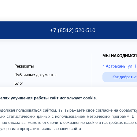
+7 (8512) 520-510
МЫ НАХОДИМСЯ
Реквизиты
г. Астрахань, ул. 
Публичные документы
Как добрать
Блог
го
Страховые партнёры ДМС
РЕЖИМ РАБОТЫ
целях улучшения работы сайт использует cookie.
О клинике
Пн-Сб 08:00-20:00;
одолжая пользоваться сайтом, вы выражаете свое согласие на обработк
ших статистических данных с использованием метрических программ. В
чае отказа вы можете отключить сохранение cookie в настройках вашег
ОГРН 1093017002583
дящих
Карта сайта
узера или прекратить использование сайта.
© 2010 — 2026 Кли