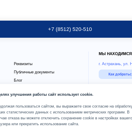
+7 (8512) 520-510
МЫ НАХОДИМСЯ
Реквизиты
г. Астрахань, ул. 
Публичные документы
Как добрать
Блог
го
Страховые партнёры ДМС
РЕЖИМ РАБОТЫ
целях улучшения работы сайт использует cookie.
О клинике
Пн-Сб 08:00-20:00;
одолжая пользоваться сайтом, вы выражаете свое согласие на обработк
ших статистических данных с использованием метрических программ. В
чае отказа вы можете отключить сохранение cookie в настройках вашег
ОГРН 1093017002583
дящих
Карта сайта
узера или прекратить использование сайта.
© 2010 — 2026 Кли