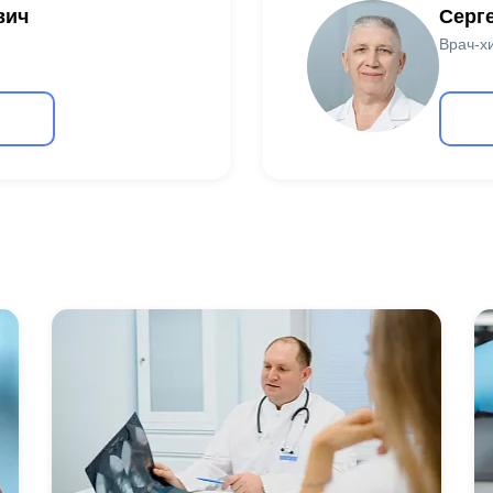
вич
Серг
Врач-хи