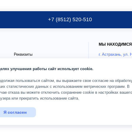
+7 (8512) 520-510
МЫ НАХОДИМСЯ
Реквизиты
г. Астрахань, ул. 
Публичные документы
Как добрать
целях улучшения работы сайт использует cookie.
Блог
го
Страховые партнёры ДМС
РЕЖИМ РАБОТЫ
одолжая пользоваться сайтом, вы выражаете свое согласие на обработк
ших статистических данных с использованием метрических программ. В
О клинике
Пн-Сб 08:00-20:00;
чае отказа вы можете отключить сохранение cookie в настройках вашег
узера или прекратить использование сайта.
ОГРН 1093017002583
дящих
Карта сайта
Я согласен
© 2010 — 2026 Кли