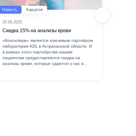
Новость
Хирургия
Новость
20.06.2025
03.02.20
Скидка 15% на анализы крови
Открыв
«Консилиум» является ключевым партнёром
Уважаем
лаборатории KDL в Астраханской области. И
в «Конс
в рамках этого партнёрства нашим
больнич
пациентам предоставляется скидка на
временн
анализы крови, которые сдаются у нас в…