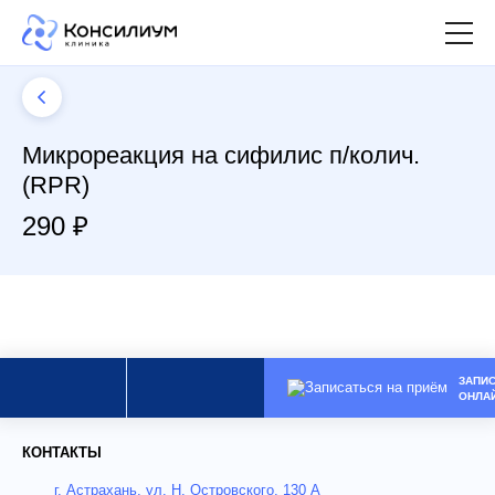
Микрореакция на сифилис п/колич.
(RPR)
290 ₽
ЗАПИ
ОНЛА
КОНТАКТЫ
г. Астрахань, ул. Н. Островского, 130 А