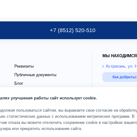
+7 (8512) 520-510
МЫ НАХОДИМСЯ
Реквизиты
г. Астрахань, ул. 
Публичные документы
Как добрать
Блог
го
Страховые партнёры ДМС
РЕЖИМ РАБОТЫ
целях улучшения работы сайт использует cookie.
О клинике
Пн-Сб 08:00-20:00;
одолжая пользоваться сайтом, вы выражаете свое согласие на обработк
ших статистических данных с использованием метрических программ. В
чае отказа вы можете отключить сохранение cookie в настройках вашег
ОГРН 1093017002583
дящих
Карта сайта
узера или прекратить использование сайта.
© 2010 — 2026 Кли