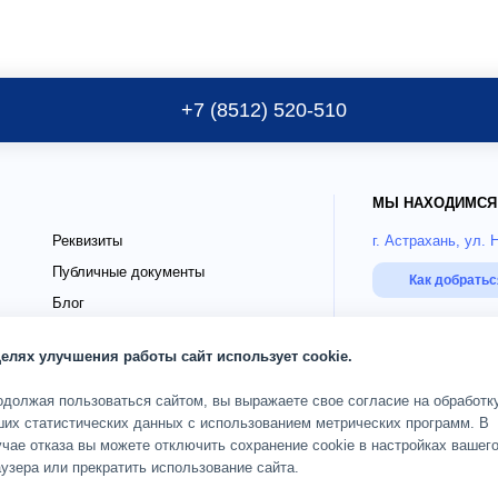
+7 (8512) 520-510
МЫ НАХОДИМСЯ
Реквизиты
г. Астрахань, ул. 
Публичные документы
Как добрать
Блог
го
Страховые партнёры ДМС
РЕЖИМ РАБОТЫ
целях улучшения работы сайт использует cookie.
О клинике
Пн-Сб 08:00-20:00;
одолжая пользоваться сайтом, вы выражаете свое согласие на обработк
ших статистических данных с использованием метрических программ. В
чае отказа вы можете отключить сохранение cookie в настройках вашег
ОГРН 1093017002583
дящих
Карта сайта
узера или прекратить использование сайта.
© 2010 — 2026 Кли