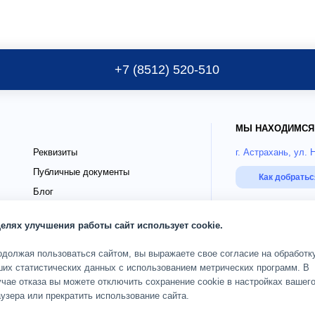
+7 (8512) 520-510
МЫ НАХОДИМСЯ
Реквизиты
г. Астрахань, ул. 
Публичные документы
Как добрать
Блог
го
Страховые партнёры ДМС
РЕЖИМ РАБОТЫ
целях улучшения работы сайт использует cookie.
О клинике
Пн-Сб 08:00-20:00;
одолжая пользоваться сайтом, вы выражаете свое согласие на обработк
ших статистических данных с использованием метрических программ. В
чае отказа вы можете отключить сохранение cookie в настройках вашег
ОГРН 1093017002583
дящих
Карта сайта
узера или прекратить использование сайта.
© 2010 — 2026 Кли