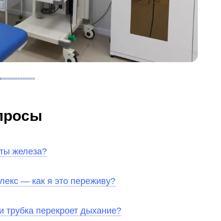
просы
аты железа?
лекс — как я это переживу?
ли трубка перекроет дыхание?