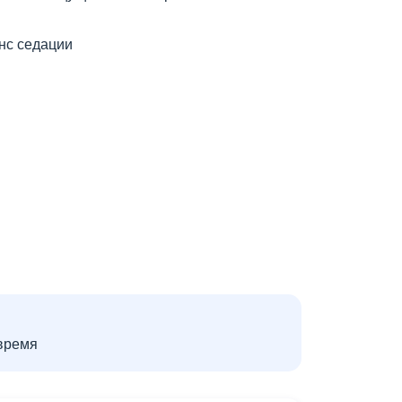
нс седации
время