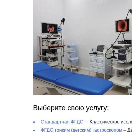
Выберите свою услугу:
Стандартная ФГДС
– Классическое иссл
ФГДС тонким (детским) гастроскопом
– Д