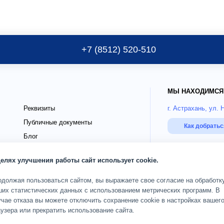
+7 (8512) 520-510
МЫ НАХОДИМСЯ
Реквизиты
г. Астрахань, ул. 
Публичные документы
Как добрать
Блог
го
Страховые партнёры ДМС
РЕЖИМ РАБОТЫ
целях улучшения работы сайт использует cookie.
О клинике
Пн-Сб 08:00-20:00;
одолжая пользоваться сайтом, вы выражаете свое согласие на обработк
ших статистических данных с использованием метрических программ. В
чае отказа вы можете отключить сохранение cookie в настройках вашег
ОГРН 1093017002583
дящих
Карта сайта
узера или прекратить использование сайта.
© 2010 — 2026 Кли