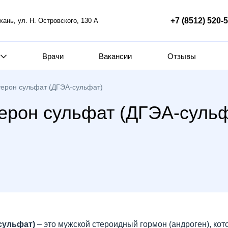
+7 (8512) 520-
ахань, ул. Н. Островского, 130 А
Врачи
Вакансии
Отзывы
ерон сульфат (ДГЭА-сульфат)
ерон сульфат (ДГЭА-сульф
сульфат)
– это мужской стероидный гормон (андроген), кот