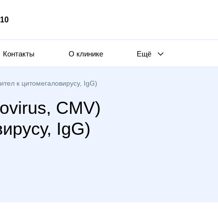
510
Контакты
О клинике
Ещё
ител к цитомегаловирусу, IgG)
ovirus, CMV)
ирусу, IgG)