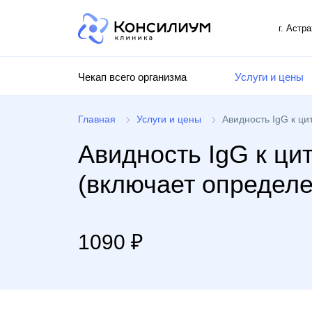
г. Астр
Чекап всего организма
Услуги и цены
Главная
Услуги и цены
Авидность IgG к ци
Авидность IgG к ци
(включает определе
1090 ₽