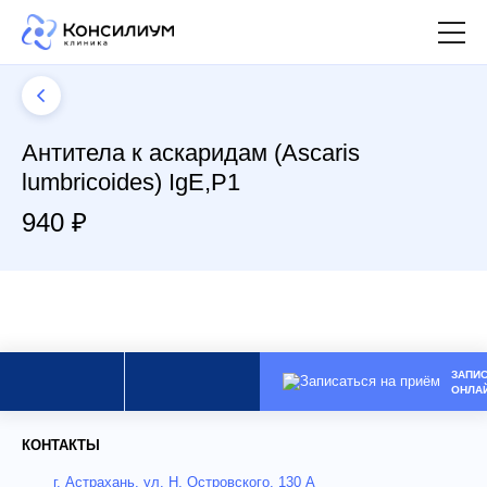
Антитела к аскаридам (Ascaris
lumbricoides) IgЕ,P1
940 ₽
ЗАПИ
ОНЛА
КОНТАКТЫ
г. Астрахань, ул. Н. Островского, 130 А