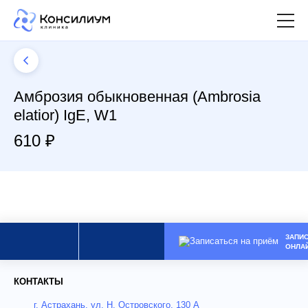
Амброзия обыкновенная (Ambrosia
elatior) IgE, W1
610 ₽
ЗАПИ
ОНЛА
КОНТАКТЫ
г. Астрахань, ул. Н. Островского, 130 А